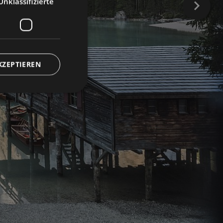
Unklassifizierte
KZEPTIEREN
zierte
meldung und die
wendet werden.
-Dienst verwendet,
ucher-Cookies zu
Script.com muss