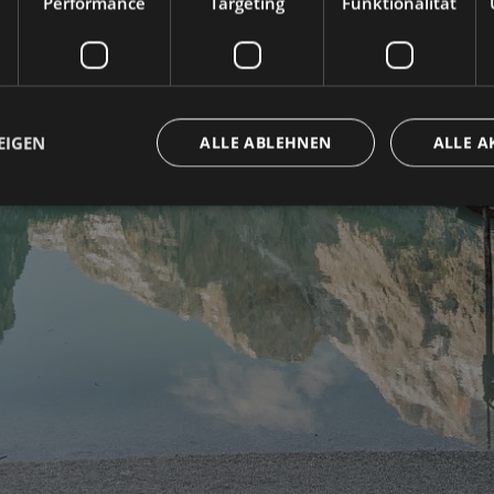
Performance
Targeting
Funktionalität
EIGEN
ALLE ABLEHNEN
ALLE A
ingt erforderlich
Performance
Targeting
Funktionalität
Unklassifi
che Cookies ermöglichen wesentliche Kernfunktionen der Website wie die Benutzeran
ne die unbedingt erforderlichen Cookies kann die Website nicht ordnungsgemäß ver
Provider / Domäne
Ablaufdatum
Beschreibung
www.hotelerika.net
Sitzung
Joomla layout builder
nt
5 Monate 3
Dieses Cookie wird vom Cookie-Script.com
CookieScript
Wochen
um die Einwilligungseinstellungen für Bes
www.hotelerika.net
speichern. Das Cookie-Banner von Cookie-
ordnungsgemäß funktionieren.