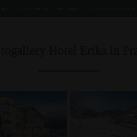
immer
Wellnessbereich
Familienurlaub
Prags und das Pustertal
togallery Hotel Erika in Pr