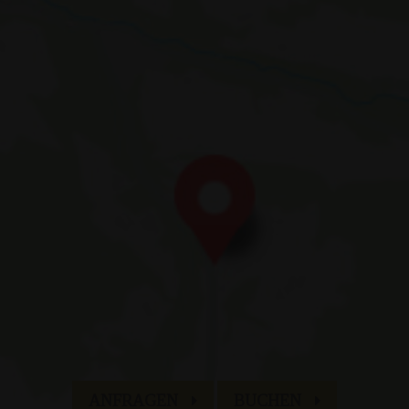
Fam. Appenbichler
erprags 66
| I-
39030
Prags
|
Hochpustertal
| Dolomiten | Südtirol |
It
T:
+39 0474 748 684
| M:
info@hotelerika.net
MwSt. 02338060219 | CIN IT021009A1WHY5UZOE
an & Co
Sitemap
Impressum
Gesellschaftsdaten
Pr
ANFRAGEN
BUCHEN