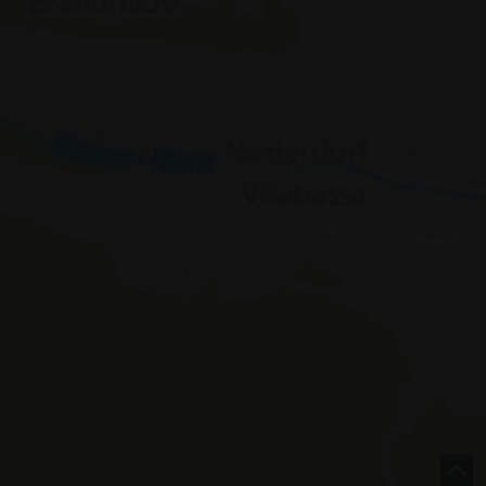
alien
concept by
ivacy Policy