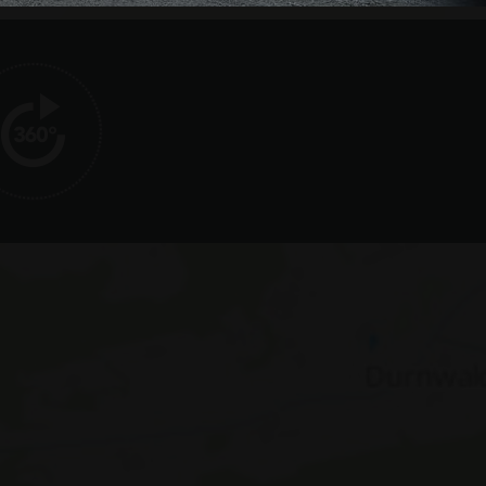
l Analytics
erung des am
on Google. Dieses
utzer zu
erte Nummer als
Seitenanforderung
echnung von
ür die Site-
g von Bildern
Beschreibung
t, um den
n zu liefern, z. B.
t, um den