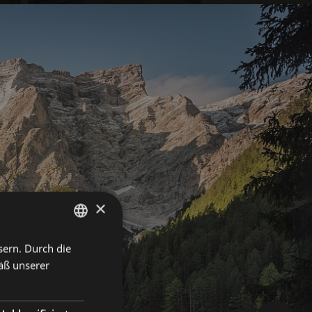
×
sern. Durch die
GERMAN
äß unserer
ITALIAN
ENGLISH