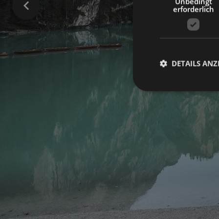
Unbedingt
erforderlich
DETAILS ANZ
Unbed
Unbedingt erforderli
Kontoverwaltung. Oh
Name
[abcdef0123456789]
{32}
CookieScriptConse