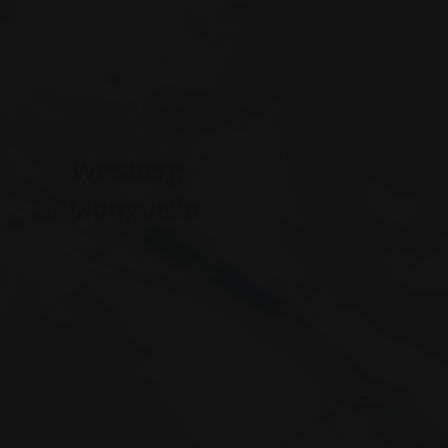
WidgetSessionIdJU
WidgetSessionIdCL
t3pentry
WidgetSessionIdCL