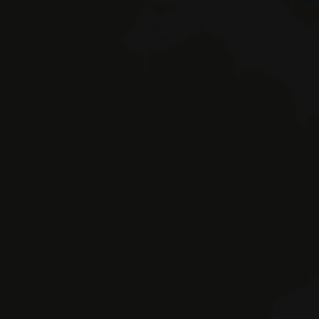
Auß
© Hotel Erika KG des Appenbichler Iv