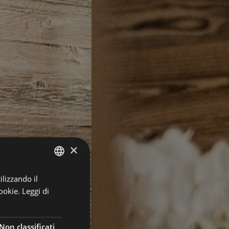
×
ilizzando il
GERMAN
ookie.
Leggi di
ITALIAN
ENGLISH
Non classificati