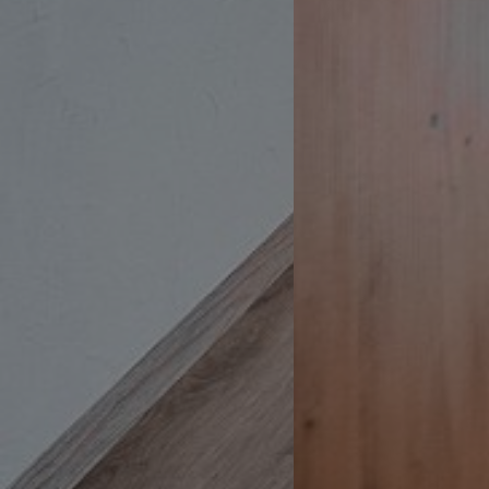
WidgetSessionIdCL
t3pentry
WidgetSessionIdCL