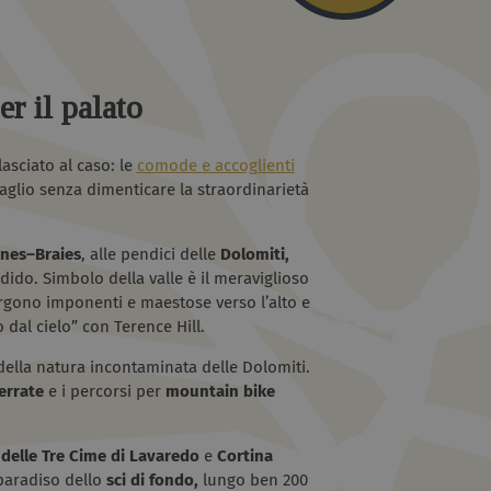
er il palato
asciato al caso: le
comode e accoglienti
aglio senza dimenticare la straordinarietà
nes–Braies
, alle pendici delle
Dolomiti,
ido. Simbolo della valle è il meraviglioso
ergono imponenti e maestose verso l’alto e
 dal cielo” con Terence Hill.
ella natura incontaminata delle Dolomiti.
errate
e i percorsi per
mountain bike
e delle Tre Cime di Lavaredo
e
Cortina
 paradiso dello
sci di fondo,
lungo ben 200