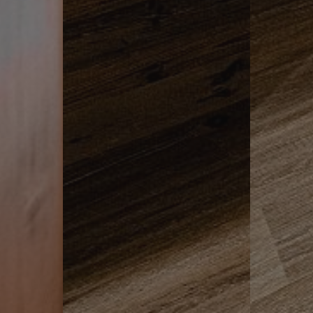
ASSIC
www.hotelerika.net
Sessione
.hotelerika.net
Sessione
ASSIC_PLUS
www.hotelerika.net
Sessione