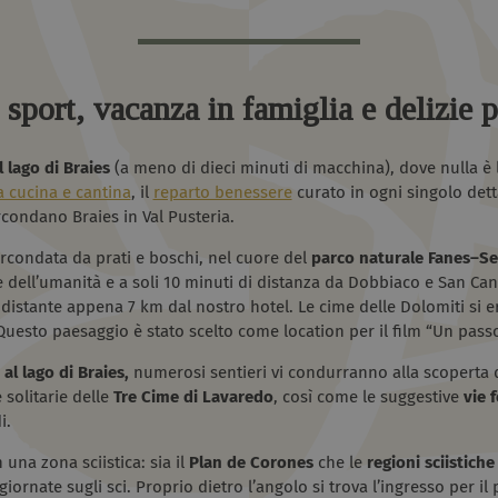
sport, vacanza in famiglia e delizie p
 lago di Braies
(a meno di dieci minuti di macchina), dove nulla è l
la cucina e cantina
, il
reparto benessere
curato in ogni singolo dett
rcondano Braies in Val Pusteria.
circondata da prati e boschi, nel cuore del
parco naturale
Fanes–Se
dell’umanità e a soli 10 minuti di distanza da Dobbiaco e San Cand
distante appena 7 km dal nostro hotel. Le cime delle Dolomiti si 
Questo paesaggio è stato scelto come location per il film “Un passo
 al lago di Braies,
numerosi sentieri vi condurranno alla scoperta d
 solitarie delle
Tre Cime di Lavaredo
, così come le suggestive
vie f
i.
n una zona sciistica: sia il
Plan de Corones
che le
regioni sciistich
ornate sugli sci. Proprio dietro l’angolo si trova l’ingresso per il