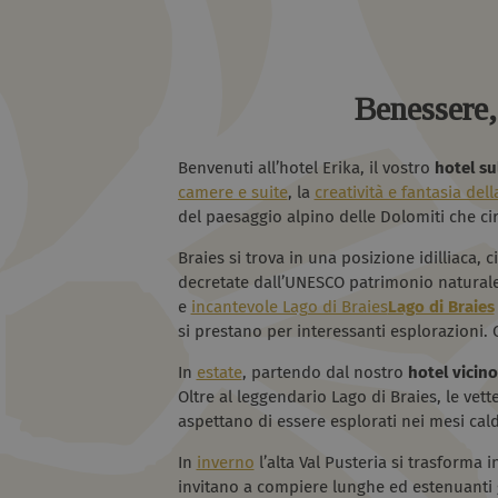
Benessere, 
Benvenuti all’hotel Erika, il vostro
hotel sul
camere e suite
, la
creatività e fantasia del
del paesaggio alpino delle Dolomiti che ci
Braies si trova in una posizione idilliaca, 
decretate dall’UNESCO patrimonio naturale 
e
incantevole Lago di Braies
Lago di Braies
si prestano per interessanti esplorazioni. 
In
estate
, partendo dal nostro
hotel vicino
Oltre al leggendario Lago di Braies, le vette
aspettano di essere esplorati nei mesi cald
In
inverno
l’alta Val Pusteria si trasforma i
invitano a compiere lunghe ed estenuanti gi