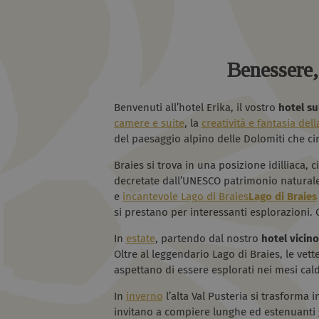
Benessere, 
Benvenuti all’hotel Erika, il vostro
hotel sul
camere e suite
, la
creatività e fantasia del
del paesaggio alpino delle Dolomiti che ci
Braies si trova in una posizione idilliaca, 
decretate dall’UNESCO patrimonio naturale 
e
incantevole Lago di Braies
Lago di Braies
si prestano per interessanti esplorazioni. 
In
estate
, partendo dal nostro
hotel vicino
Oltre al leggendario Lago di Braies, le vette
aspettano di essere esplorati nei mesi cald
In
inverno
l’alta Val Pusteria si trasforma i
invitano a compiere lunghe ed estenuanti gi