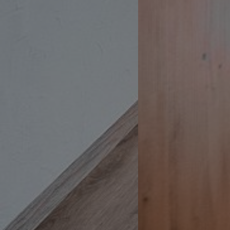
WidgetSessionIdCL
t3pentry
WidgetSessionIdCL