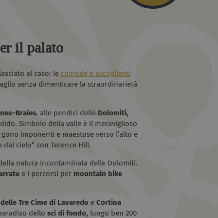
er il palato
asciato al caso: le
comode e accoglienti
aglio senza dimenticare la straordinarietà
nes–Braies
, alle pendici delle
Dolomiti,
ido. Simbolo della valle è il meraviglioso
ergono imponenti e maestose verso l’alto e
 dal cielo” con Terence Hill.
ella natura incontaminata delle Dolomiti.
errate
e i percorsi per
mountain bike
e delle Tre Cime di Lavaredo
e
Cortina
 paradiso dello
sci di fondo,
lungo ben 200