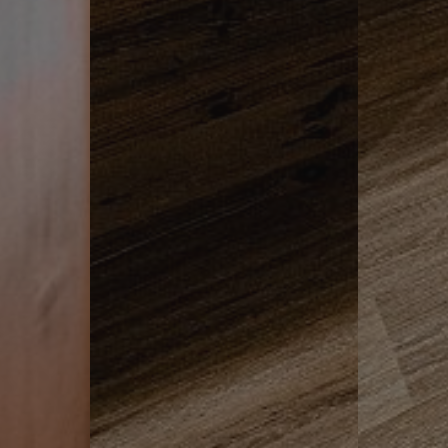
ASSIC
www.hotelerika.net
Sessione
.hotelerika.net
Sessione
ASSIC_PLUS
www.hotelerika.net
Sessione