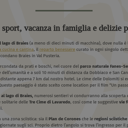
sport, vacanza in famiglia e delizie p
 lago di Braies
(a meno di dieci minuti di macchina), dove nulla è l
la cucina e cantina
, il
reparto benessere
curato in ogni singolo dett
rcondano Braies in Val Pusteria.
circondata da prati e boschi, nel cuore del
parco naturale
Fanes–Se
dell’umanità e a soli 10 minuti di distanza da Dobbiaco e San Cand
distante appena 7 km dal nostro hotel. Le cime delle Dolomiti si 
Questo paesaggio è stato scelto come location per il film “Un passo
 al lago di Braies,
numerosi sentieri vi condurranno alla scoperta d
 solitarie delle
Tre Cime di Lavaredo
, così come le suggestive
vie f
i.
n una zona sciistica: sia il
Plan de Corones
che le
regioni sciistich
ornate sugli sci. Proprio dietro l’angolo si trova l’ingresso per il