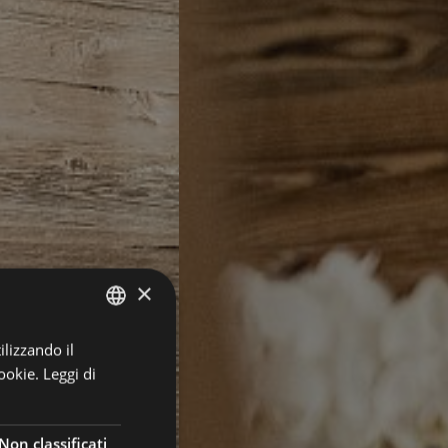
×
ilizzando il
GERMAN
ookie.
Leggi di
ITALIAN
ENGLISH
Non classificati