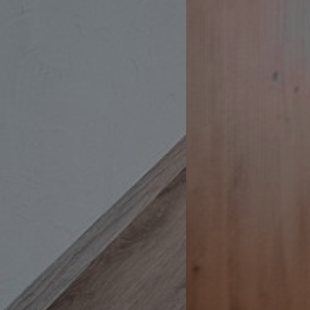
WidgetSessionIdCL
t3pentry
WidgetSessionIdCL