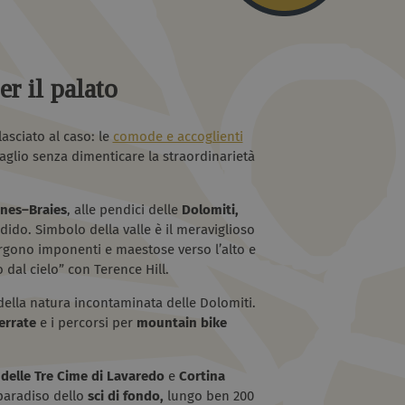
er il palato
asciato al caso: le
comode e accoglienti
aglio senza dimenticare la straordinarietà
nes–Braies
, alle pendici delle
Dolomiti,
ido. Simbolo della valle è il meraviglioso
ergono imponenti e maestose verso l’alto e
 dal cielo” con Terence Hill.
ella natura incontaminata delle Dolomiti.
errate
e i percorsi per
mountain bike
e delle Tre Cime di Lavaredo
e
Cortina
 paradiso dello
sci di fondo,
lungo ben 200