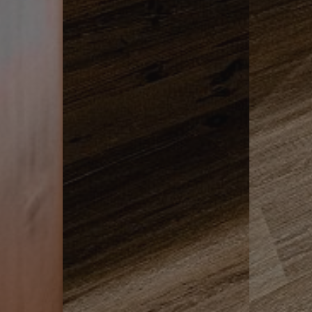
ASSIC
www.hotelerika.net
Sessione
.hotelerika.net
Sessione
ASSIC_PLUS
www.hotelerika.net
Sessione