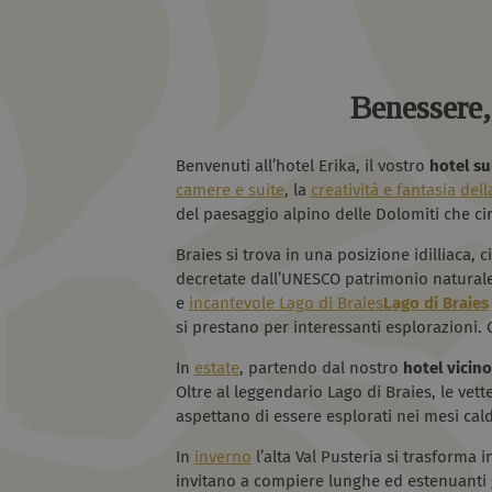
Benessere, 
Benvenuti all’hotel Erika, il vostro
hotel sul
camere e suite
, la
creatività e fantasia del
del paesaggio alpino delle Dolomiti che ci
Braies si trova in una posizione idilliaca, 
decretate dall’UNESCO patrimonio naturale 
e
incantevole Lago di Braies
Lago di Braies
si prestano per interessanti esplorazioni. 
In
estate
, partendo dal nostro
hotel vicino
Oltre al leggendario Lago di Braies, le vette
aspettano di essere esplorati nei mesi cald
In
inverno
l’alta Val Pusteria si trasforma i
invitano a compiere lunghe ed estenuanti gi