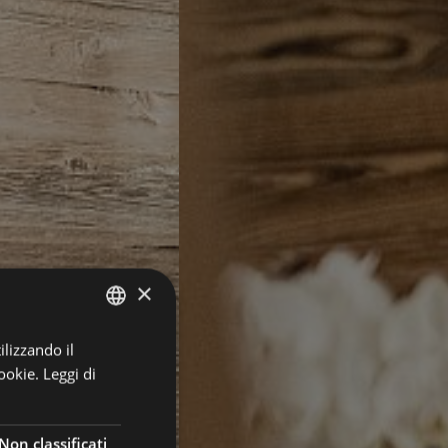
×
ilizzando il
GERMAN
ookie.
Leggi di
ITALIAN
ENGLISH
Non classificati