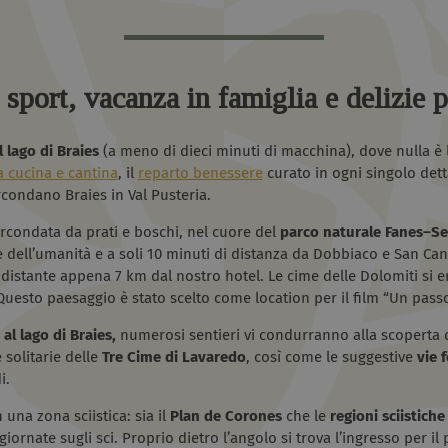
sport, vacanza in famiglia e delizie p
 lago di Braies
(a meno di dieci minuti di macchina), dove nulla è l
la cucina e cantina
, il
reparto benessere
curato in ogni singolo dett
rcondano Braies in Val Pusteria.
circondata da prati e boschi, nel cuore del
parco naturale
Fanes–Se
dell’umanità e a soli 10 minuti di distanza da Dobbiaco e San Cand
distante appena 7 km dal nostro hotel. Le cime delle Dolomiti si 
Questo paesaggio è stato scelto come location per il film “Un passo
 al lago di Braies,
numerosi sentieri vi condurranno alla scoperta d
 solitarie delle
Tre Cime di Lavaredo
, così come le suggestive
vie f
i.
n una zona sciistica: sia il
Plan de Corones
che le
regioni sciistich
ornate sugli sci. Proprio dietro l’angolo si trova l’ingresso per il