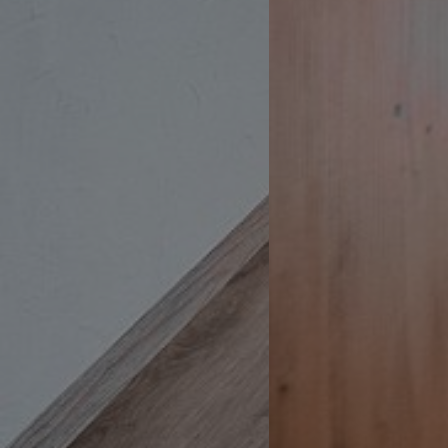
WidgetSessionIdCL
t3pentry
WidgetSessionIdCL