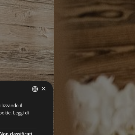
×
ilizzando il
GERMAN
ookie.
Leggi di
ITALIAN
ENGLISH
Non classificati