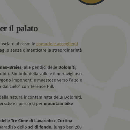
er il palato
asciato al caso: le
comode e accoglienti
aglio senza dimenticare la straordinarietà
nes–Braies
, alle pendici delle
Dolomiti,
ido. Simbolo della valle è il meraviglioso
ergono imponenti e maestose verso l’alto e
 dal cielo” con Terence Hill.
ella natura incontaminata delle Dolomiti.
errate
e i percorsi per
mountain bike
e delle Tre Cime di Lavaredo
e
Cortina
 paradiso dello
sci di fondo,
lungo ben 200