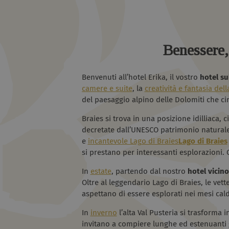
Benessere, 
Benvenuti all’hotel Erika, il vostro
hotel sul
camere e suite
, la
creatività e fantasia del
del paesaggio alpino delle Dolomiti che ci
Braies si trova in una posizione idilliaca, 
decretate dall’UNESCO patrimonio naturale 
e
incantevole Lago di Braies
Lago di Braies
si prestano per interessanti esplorazioni. 
In
estate
, partendo dal nostro
hotel vicino
Oltre al leggendario Lago di Braies, le vette
aspettano di essere esplorati nei mesi cald
In
inverno
l’alta Val Pusteria si trasforma i
invitano a compiere lunghe ed estenuanti gi