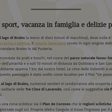
sport, vacanza in famiglia e delizie p
 lago di Braies
(a meno di dieci minuti di macchina), dove nulla è l
la cucina e cantina
, il
reparto benessere
curato in ogni singolo dett
rcondano Braies in Val Pusteria.
circondata da prati e boschi, nel cuore del
parco naturale
Fanes–Se
dell’umanità e a soli 10 minuti di distanza da Dobbiaco e San Cand
distante appena 7 km dal nostro hotel. Le cime delle Dolomiti si 
Questo paesaggio è stato scelto come location per il film “Un passo
 al lago di Braies,
numerosi sentieri vi condurranno alla scoperta d
 solitarie delle
Tre Cime di Lavaredo
, così come le suggestive
vie f
i.
n una zona sciistica: sia il
Plan de Corones
che le
regioni sciistich
ornate sugli sci. Proprio dietro l’angolo si trova l’ingresso per il