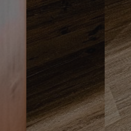
ASSIC
www.hotelerika.net
Sessione
.hotelerika.net
Sessione
ASSIC_PLUS
www.hotelerika.net
Sessione