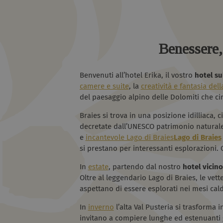
Benessere, 
Benvenuti all’hotel Erika, il vostro
hotel sul
camere e suite
, la
creatività e fantasia del
del paesaggio alpino delle Dolomiti che ci
Braies si trova in una posizione idilliaca, 
decretate dall’UNESCO patrimonio naturale 
e
incantevole Lago di Braies
Lago di Braies
si prestano per interessanti esplorazioni. 
In
estate
, partendo dal nostro
hotel vicino
Oltre al leggendario Lago di Braies, le vette
aspettano di essere esplorati nei mesi cald
In
inverno
l’alta Val Pusteria si trasforma i
invitano a compiere lunghe ed estenuanti gi