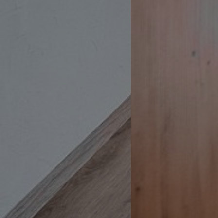
WidgetSessionIdCL
t3pentry
WidgetSessionIdCL