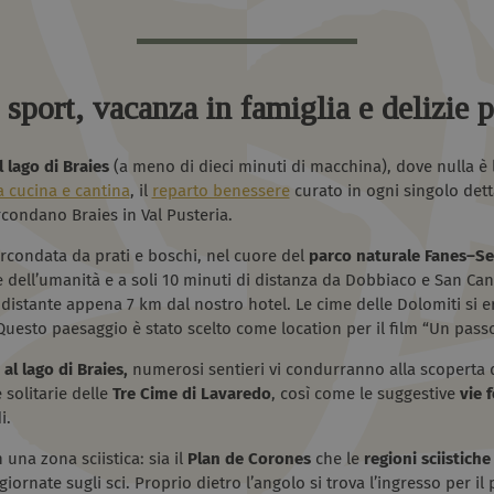
sport, vacanza in famiglia e delizie p
 lago di Braies
(a meno di dieci minuti di macchina), dove nulla è l
la cucina e cantina
, il
reparto benessere
curato in ogni singolo dett
rcondano Braies in Val Pusteria.
circondata da prati e boschi, nel cuore del
parco naturale
Fanes–Se
dell’umanità e a soli 10 minuti di distanza da Dobbiaco e San Cand
distante appena 7 km dal nostro hotel. Le cime delle Dolomiti si 
Questo paesaggio è stato scelto come location per il film “Un passo
 al lago di Braies,
numerosi sentieri vi condurranno alla scoperta d
 solitarie delle
Tre Cime di Lavaredo
, così come le suggestive
vie f
i.
n una zona sciistica: sia il
Plan de Corones
che le
regioni sciistich
ornate sugli sci. Proprio dietro l’angolo si trova l’ingresso per il