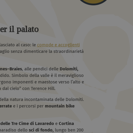
er il palato
asciato al caso: le
comode e accoglienti
aglio senza dimenticare la straordinarietà
nes–Braies
, alle pendici delle
Dolomiti,
ido. Simbolo della valle è il meraviglioso
ergono imponenti e maestose verso l’alto e
 dal cielo” con Terence Hill.
ella natura incontaminata delle Dolomiti.
errate
e i percorsi per
mountain bike
e delle Tre Cime di Lavaredo
e
Cortina
 paradiso dello
sci di fondo,
lungo ben 200