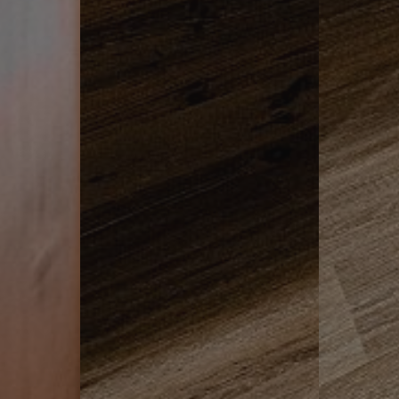
ASSIC
www.hotelerika.net
Sessione
.hotelerika.net
Sessione
ASSIC_PLUS
www.hotelerika.net
Sessione