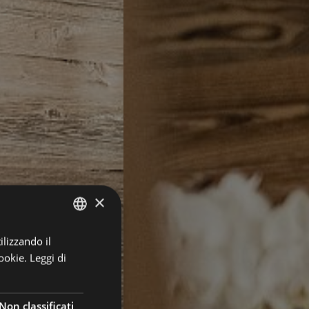
×
ilizzando il
GERMAN
ookie.
Leggi di
ITALIAN
ENGLISH
Non classificati