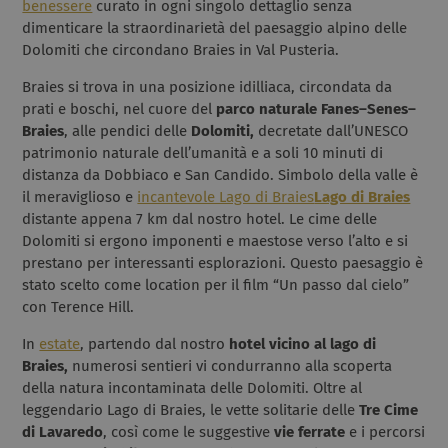
benessere
curato in ogni singolo dettaglio senza
dimenticare la straordinarietà del paesaggio alpino delle
Dolomiti che circondano Braies in Val Pusteria.
Braies si trova in una posizione idilliaca, circondata da
prati e boschi, nel cuore del
parco naturale
Fanes–Senes–
Braies
, alle pendici delle
Dolomiti,
decretate dall’UNESCO
patrimonio naturale dell’umanità e a soli 10 minuti di
distanza da Dobbiaco e San Candido. Simbolo della valle è
il meraviglioso e
incantevole Lago di Braies
Lago di Braies
distante appena 7 km dal nostro hotel. Le cime delle
Dolomiti si ergono imponenti e maestose verso l’alto e si
prestano per interessanti esplorazioni. Questo paesaggio è
stato scelto come location per il film “Un passo dal cielo”
con Terence Hill.
In
estate
, partendo dal nostro
hotel vicino al lago di
Braies,
numerosi sentieri vi condurranno alla scoperta
della natura incontaminata delle Dolomiti. Oltre al
leggendario Lago di Braies, le vette solitarie delle
Tre Cime
di Lavaredo
, così come le suggestive
vie ferrate
e i percorsi