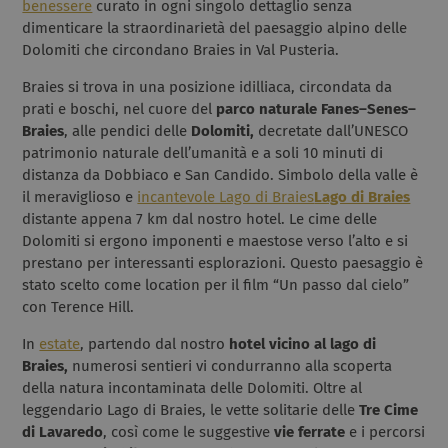
benessere
curato in ogni singolo dettaglio senza
dimenticare la straordinarietà del paesaggio alpino delle
Dolomiti che circondano Braies in Val Pusteria.
Braies si trova in una posizione idilliaca, circondata da
prati e boschi, nel cuore del
parco naturale
Fanes–Senes–
Braies
, alle pendici delle
Dolomiti,
decretate dall’UNESCO
patrimonio naturale dell’umanità e a soli 10 minuti di
distanza da Dobbiaco e San Candido. Simbolo della valle è
il meraviglioso e
incantevole Lago di Braies
Lago di Braies
distante appena 7 km dal nostro hotel. Le cime delle
Dolomiti si ergono imponenti e maestose verso l’alto e si
prestano per interessanti esplorazioni. Questo paesaggio è
stato scelto come location per il film “Un passo dal cielo”
con Terence Hill.
In
estate
, partendo dal nostro
hotel vicino al lago di
Braies,
numerosi sentieri vi condurranno alla scoperta
della natura incontaminata delle Dolomiti. Oltre al
leggendario Lago di Braies, le vette solitarie delle
Tre Cime
di Lavaredo
, così come le suggestive
vie ferrate
e i percorsi