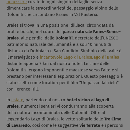
benessere
curato in ogni singolo dettaglio senza
dimenticare la straordinarietà del paesaggio alpino delle
Dolomiti che circondano Braies in Val Pusteria.
Braies si trova in una posizione idilliaca, circondata da
prati e boschi, nel cuore del
parco naturale
Fanes–Senes–
Braies
, alle pendici delle
Dolomiti,
decretate dall’UNESCO
patrimonio naturale dell’umanità e a soli 10 minuti di
distanza da Dobbiaco e San Candido. Simbolo della valle è
il meraviglioso e
incantevole Lago di Braies
Lago di Braies
distante appena 7 km dal nostro hotel. Le cime delle
Dolomiti si ergono imponenti e maestose verso l’alto e si
prestano per interessanti esplorazioni. Questo paesaggio è
stato scelto come location per il film “Un passo dal cielo”
con Terence Hill.
In
estate
, partendo dal nostro
hotel vicino al lago di
Braies,
numerosi sentieri vi condurranno alla scoperta
della natura incontaminata delle Dolomiti. Oltre al
leggendario Lago di Braies, le vette solitarie delle
Tre Cime
di Lavaredo
, così come le suggestive
vie ferrate
e i percorsi