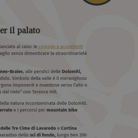
er il palato
asciato al caso: le
comode e accoglienti
aglio senza dimenticare la straordinarietà
nes–Braies
, alle pendici delle
Dolomiti,
ido. Simbolo della valle è il meraviglioso
ergono imponenti e maestose verso l’alto e
 dal cielo” con Terence Hill.
ella natura incontaminata delle Dolomiti.
errate
e i percorsi per
mountain bike
e delle Tre Cime di Lavaredo
e
Cortina
 paradiso dello
sci di fondo,
lungo ben 200