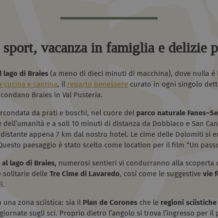
sport, vacanza in famiglia e delizie p
 lago di Braies
(a meno di dieci minuti di macchina), dove nulla è l
la cucina e cantina
, il
reparto benessere
curato in ogni singolo dett
rcondano Braies in Val Pusteria.
circondata da prati e boschi, nel cuore del
parco naturale
Fanes–Se
dell’umanità e a soli 10 minuti di distanza da Dobbiaco e San Cand
distante appena 7 km dal nostro hotel. Le cime delle Dolomiti si 
Questo paesaggio è stato scelto come location per il film “Un passo
 al lago di Braies,
numerosi sentieri vi condurranno alla scoperta d
 solitarie delle
Tre Cime di Lavaredo
, così come le suggestive
vie f
i.
n una zona sciistica: sia il
Plan de Corones
che le
regioni sciistich
ornate sugli sci. Proprio dietro l’angolo si trova l’ingresso per il