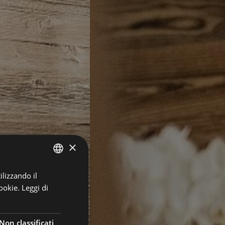
×
ilizzando il
GERMAN
ookie.
Leggi di
ITALIAN
ENGLISH
Non classificati