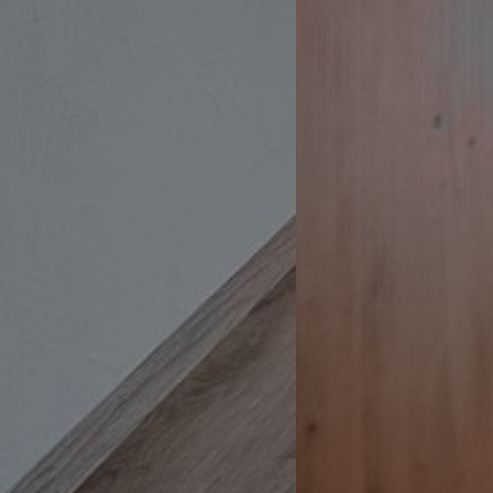
WidgetSessionIdCL
t3pentry
WidgetSessionIdCL