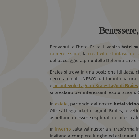
Benessere, 
Benvenuti all’hotel Erika, il vostro
hotel sul
camere e suite
, la
creatività e fantasia del
del paesaggio alpino delle Dolomiti che ci
Braies si trova in una posizione idilliaca, 
decretate dall’UNESCO patrimonio naturale 
e
incantevole Lago di Braies
Lago di Braies
si prestano per interessanti esplorazioni. 
In
estate
, partendo dal nostro
hotel vicino
Oltre al leggendario Lago di Braies, le vette
aspettano di essere esplorati nei mesi cald
In
inverno
l’alta Val Pusteria si trasforma i
invitano a compiere lunghe ed estenuanti gi