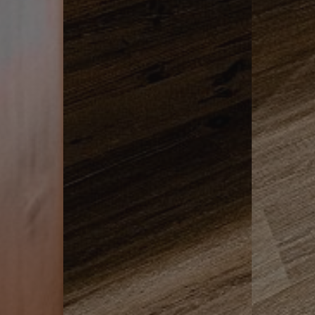
ASSIC
www.hotelerika.net
Sessione
.hotelerika.net
Sessione
ASSIC_PLUS
www.hotelerika.net
Sessione