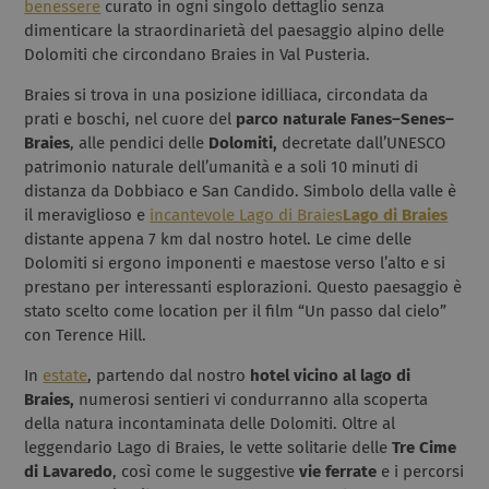
benessere
curato in ogni singolo dettaglio senza
dimenticare la straordinarietà del paesaggio alpino delle
Dolomiti che circondano Braies in Val Pusteria.
Braies si trova in una posizione idilliaca, circondata da
prati e boschi, nel cuore del
parco naturale
Fanes–Senes–
Braies
, alle pendici delle
Dolomiti,
decretate dall’UNESCO
patrimonio naturale dell’umanità e a soli 10 minuti di
distanza da Dobbiaco e San Candido. Simbolo della valle è
il meraviglioso e
incantevole Lago di Braies
Lago di Braies
distante appena 7 km dal nostro hotel. Le cime delle
Dolomiti si ergono imponenti e maestose verso l’alto e si
prestano per interessanti esplorazioni. Questo paesaggio è
stato scelto come location per il film “Un passo dal cielo”
con Terence Hill.
In
estate
, partendo dal nostro
hotel vicino al lago di
Braies,
numerosi sentieri vi condurranno alla scoperta
della natura incontaminata delle Dolomiti. Oltre al
leggendario Lago di Braies, le vette solitarie delle
Tre Cime
di Lavaredo
, così come le suggestive
vie ferrate
e i percorsi