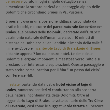
benessere
curato in ogni singolo dettaglio senza
dimenticare la straordinarietà del paesaggio alpino delle
Dolomiti che circondano Braies in Val Pusteria.
Braies si trova in una posizione idilliaca, circondata da
prati e boschi, nel cuore del
parco naturale
Fanes–Senes–
Braies
, alle pendici delle
Dolomiti,
decretate dall’UNESCO
patrimonio naturale dell’umanità e a soli 10 minuti di
distanza da Dobbiaco e San Candido. Simbolo della valle è
il meraviglioso e
incantevole Lago di Braies
Lago di Braies
distante appena 7 km dal nostro hotel. Le cime delle
Dolomiti si ergono imponenti e maestose verso l’alto e si
prestano per interessanti esplorazioni. Questo paesaggio è
stato scelto come location per il film “Un passo dal cielo”
con Terence Hill.
In
estate
, partendo dal nostro
hotel vicino al lago di
Braies,
numerosi sentieri vi condurranno alla scoperta
della natura incontaminata delle Dolomiti. Oltre al
leggendario Lago di Braies, le vette solitarie delle
Tre Cime
di Lavaredo
, così come le suggestive
vie ferrate
e i percorsi