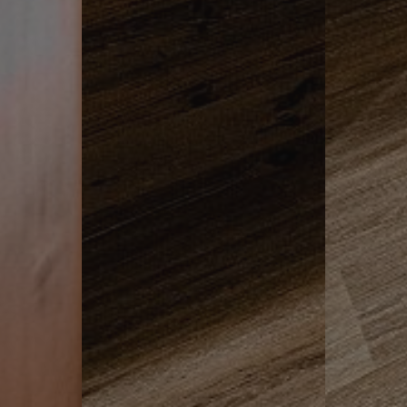
ASSIC
www.hotelerika.net
Sessione
.hotelerika.net
Sessione
ASSIC_PLUS
www.hotelerika.net
Sessione