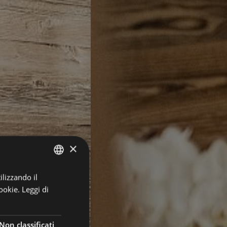
×
ilizzando il
GERMAN
ookie.
Leggi di
ITALIAN
ENGLISH
Non classificati