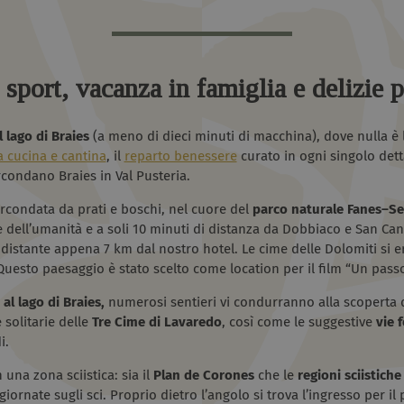
sport, vacanza in famiglia e delizie p
 lago di Braies
(a meno di dieci minuti di macchina), dove nulla è l
la cucina e cantina
, il
reparto benessere
curato in ogni singolo dett
rcondano Braies in Val Pusteria.
circondata da prati e boschi, nel cuore del
parco naturale
Fanes–Se
dell’umanità e a soli 10 minuti di distanza da Dobbiaco e San Cand
distante appena 7 km dal nostro hotel. Le cime delle Dolomiti si 
Questo paesaggio è stato scelto come location per il film “Un passo
 al lago di Braies,
numerosi sentieri vi condurranno alla scoperta d
 solitarie delle
Tre Cime di Lavaredo
, così come le suggestive
vie f
i.
n una zona sciistica: sia il
Plan de Corones
che le
regioni sciistich
ornate sugli sci. Proprio dietro l’angolo si trova l’ingresso per il