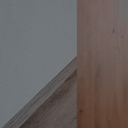
WidgetSessionIdCL
t3pentry
WidgetSessionIdCL