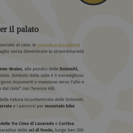
er il palato
asciato al caso: le
comode e accoglienti
aglio senza dimenticare la straordinarietà
nes–Braies
, alle pendici delle
Dolomiti,
ido. Simbolo della valle è il meraviglioso
ergono imponenti e maestose verso l’alto e
 dal cielo” con Terence Hill.
ella natura incontaminata delle Dolomiti.
errate
e i percorsi per
mountain bike
e delle Tre Cime di Lavaredo
e
Cortina
 paradiso dello
sci di fondo,
lungo ben 200