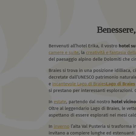
Benessere, 
Benvenuti all’hotel Erika, il vostro
hotel sul
camere e suite
, la
creatività e fantasia del
del paesaggio alpino delle Dolomiti che ci
Braies si trova in una posizione idilliaca, 
decretate dall’UNESCO patrimonio naturale 
e
incantevole Lago di Braies
Lago di Braies
si prestano per interessanti esplorazioni. 
In
estate
, partendo dal nostro
hotel vicino
Oltre al leggendario Lago di Braies, le vette
aspettano di essere esplorati nei mesi cald
In
inverno
l’alta Val Pusteria si trasforma i
invitano a compiere lunghe ed estenuanti gi