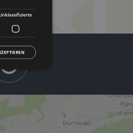
ENGLISH
Unklassifizierte
KZEPTIEREN
zierte
meldung und die
wendet werden.
-Dienst verwendet,
ucher-Cookies zu