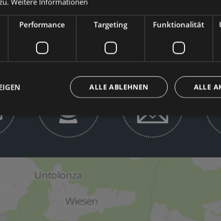
zu.
Weitere Informationen
Performance
Targeting
Funktionalität
EIGEN
ALLE ABLEHNEN
ALLE A
ingt erforderlich
Performance
Targeting
Funktionalität
Unklassifi
che Cookies ermöglichen wesentliche Kernfunktionen der Website wie die Benutzeran
ne die unbedingt erforderlichen Cookies kann die Website nicht ordnungsgemäß ver
Provider / Domäne
Ablaufdatum
Beschreibung
www.hotelerika.net
Sitzung
Joomla layout builder
nt
5 Monate 3
Dieses Cookie wird vom Cookie-Script.com
CookieScript
Wochen
um die Einwilligungseinstellungen für Bes
www.hotelerika.net