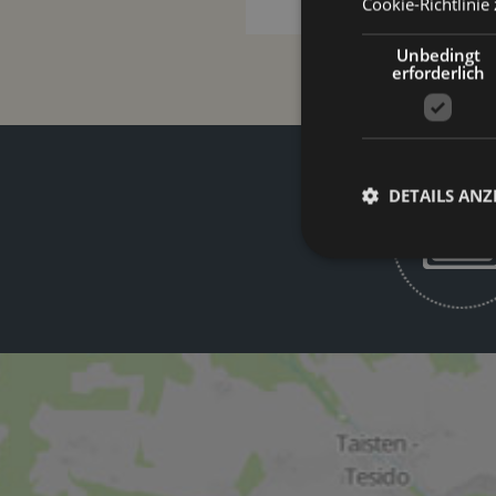
Cookie-Richtlinie 
Unbedingt
erforderlich
DETAILS ANZ
Unbed
Unbedingt erforderli
Kontoverwaltung. Oh
Name
[abcdef0123456789]
{32}
CookieScriptConse