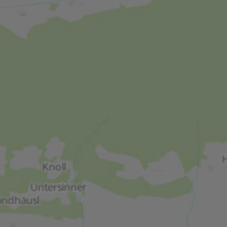
Script.com muss
l Analytics
erung des am
on Google. Dieses
utzer zu
erte Nummer als
Seitenanforderung
echnung von
ür die Site-
g von Bildern
Beschreibung
t, um den
n zu liefern, z. B.
t, um den