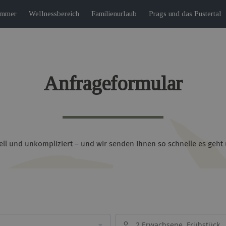
immer
Wellnessbereich
Familienurlaub
Prags und das Pustertal
Anfrageformular
ell und unkompliziert – und wir senden Ihnen so schnelle es geht