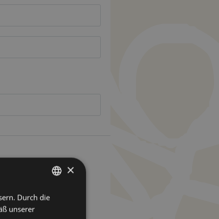
×
sern. Durch die
GERMAN
äß unserer
ITALIAN