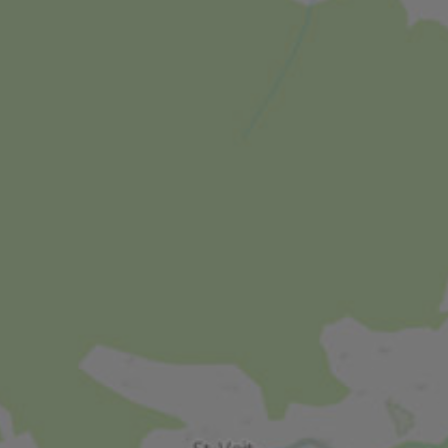
additivemc_session
WidgetSessionIdDE
WidgetSessionIdJU
WidgetSessionIdCL
t3pentry
WidgetSessionIdCL
Auß
© Hotel Erika KG des Appenbichler Iv