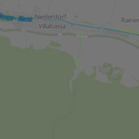
alien
concept by
ivacy Policy