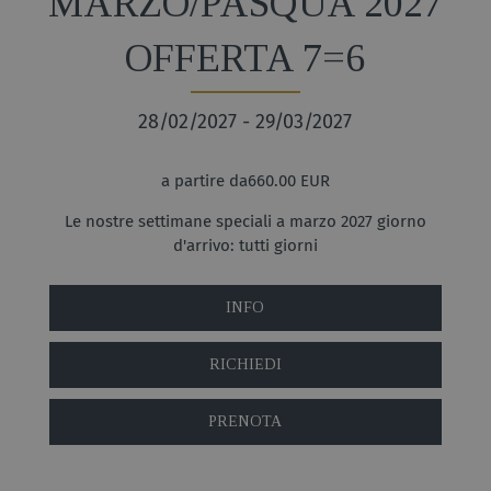
MARZO/PASQUA 2027
Google
WidgetSessionIdDELUXE
www.hotelerika.net
Sessione
Analytics
verwendet,
WidgetSessionIdJUNIOR
www.hotelerika.net
Sessione
OFFERTA 7=6
um den
Sitzungsstatus
WidgetSessionIdCLASSIC
www.hotelerika.net
Sessione
beizubehalten.
t3pentry
.hotelerika.net
Sessione
28/02/2027 - 29/03/2027
WidgetSessionIdCLASSIC_PLUS
www.hotelerika.net
Sessione
a partire da660.00 EUR
Le nostre settimane speciali a marzo 2027 giorno
d'arrivo: tutti giorni
INFO
RICHIEDI
PRENOTA