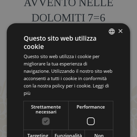
AVVENTO NELLE
DOLOMITI 7=6
×
04/12/2026 - 23/12/2026
Questo sito web utilizza
cookie
GERMAN
a partire da680.00 EUR
Questo sito web utilizza i cookie per
ITALIAN
migliorare la tua esperienza di
AVVENTO NELLE DOLOMITI • 7 notti al prezzo di 6
ENGLISH
navigazione. Utilizzando il nostro sito web
Sentirsi leggeri. Respirare. Rilassarsi. 04/12 -
23/12/2026
acconsenti a tutti i cookie in conformità
con la nostra policy per i cookie.
Leggi di
più
INFO
Strettamente
Performance
RICHIEDI
necessari
PRENOTA
Targeting
Funzionalità
Non