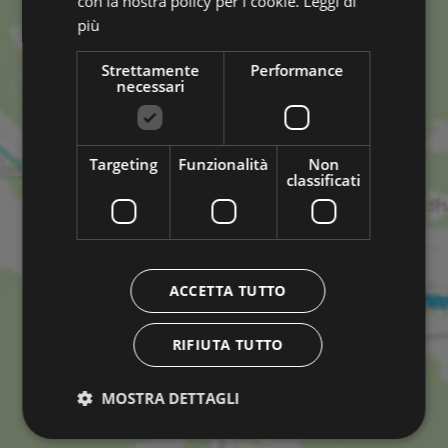
con la nostra policy per i cookie.
Leggi di
più
Strettamente
Performance
necessari
Targeting
Funzionalità
Non
classificati
ACCETTA TUTTO
RIFIUTA TUTTO
MOSTRA DETTAGLI