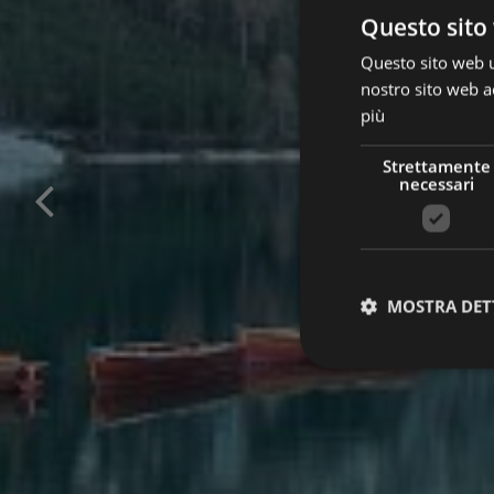
Questo sito 
Questo sito web ut
nostro sito web ac
più
Strettamente
necessari
MOSTRA DET
Stre
I cookie strettamente
dell'account. Il sito