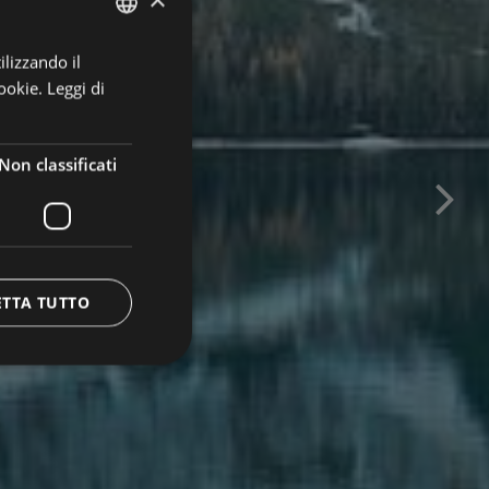
ilizzando il
GERMAN
ookie.
Leggi di
ITALIAN
ENGLISH
Non classificati
ETTA TUTTO
icati
e la gestione