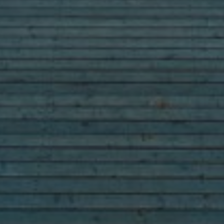
Fam. Appenbichler
di Fuori 66
| I-
39030
Braies
|
Alta Val Pusteria
| Dolomiti | Alto Adig
T:
+39 0474 748 684
| M:
info@hotelerika.net
P.IVA 02338060219 | CIN IT021009A1WHY5UZOE