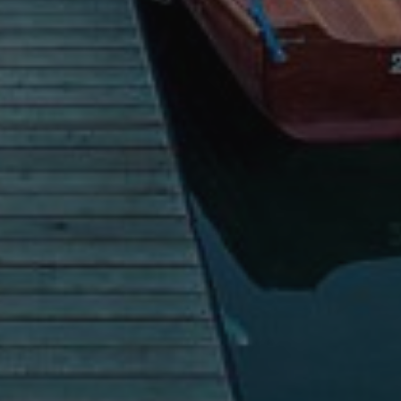
e |
Italia