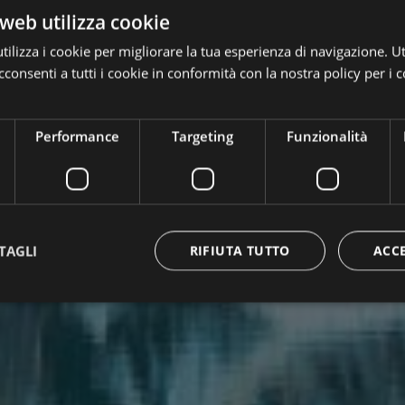
web utilizza cookie
ilizza i cookie per migliorare la tua esperienza di navigazione. Ut
consenti a tutti i cookie in conformità con la nostra policy per i c
Performance
Targeting
Funzionalità
TAGLI
RIFIUTA TUTTO
ACC
ttamente necessari
Performance
Targeting
Funzionalità
Non classif
 necessari consentono le funzionalità principali del sito web come l'accesso dell'utente 
 web non può essere utilizzato correttamente senza i cookie strettamente necessari.