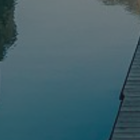
.hotelerik
WidgetSessionIdFA
additivemc_uuid
additivemc_session
WidgetSessionIdDE
WidgetSessionIdJU
WidgetSessionIdCL
t3pentry
WidgetSessionIdCL